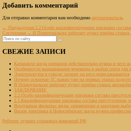
Добавить комментарий
Для отправки комментария вам необходимо
авторизоваться
.
Навигация
Предыдущая
←
Предыдущая
2.2.Особо квалифицирующие признаки состава
Следующая
запись:
Следующая
→
В Первоуральске работает пункт приёма старых
по
Область
Найти:
запись:
Поиск
записям
основной
СВЕЖИЕ ЗАПИСИ
боковой
панели
Катаракта: когда операция действительно нужна и чего ж
Особенности выращивания чечевицы и выбор сорта для 
Электроскутер в городе: почему на него пересаживаются
Почему освоение 1С важно уже на первых этапах подгото
В Первоуральске работает пункт приёма старых автомоб
ЗАКЛЮЧЕНИЕ
2.2.Особо квалифицирующие признаки состава преступле
2.1.Квалифицирующие признаки состава преступления, п
Воздушные фильтры: виды, применение и критерии выбо
Вызов электрика в Новосибирске: когда нужна професси
Рейтинг лучших страховых компаний РФ
E-