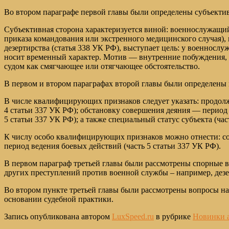
Во втором параграфе первой главы были определены субъекти
Субъективная сторона характеризуется виной: военнослужащий 
приказа командования или экстренного медицинского случая),
дезертирства (статья 338 УК РФ), выступает цель: у военносл
носит временный характер. Мотив — внутренние побуждения, т
судом как смягчающее или отягчающее обстоятельство.
В первом и втором параграфах второй главы были определен
В числе квалифицирующих признаков следует указать: продолжи
4 статьи 337 УК РФ); обстановку совершения деяния — период
5 статьи 337 УК РФ); а также специальный статус субъекта (час
К числу особо квалифицирующих признаков можно отнести: со
период ведения боевых действий (часть 5 статьи 337 УК РФ).
В первом параграф третьей главы были рассмотрены спорные в
других преступлений против военной службы – например, дезе
Во втором пункте третьей главы были рассмотрены вопросы на
основании судебной практики.
Запись опубликована автором
LuxSpeed.ru
в рубрике
Новинки 