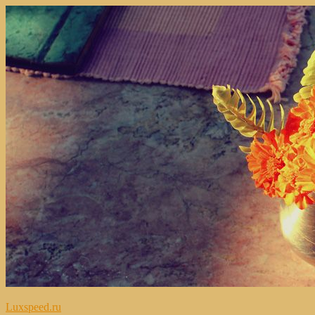
Перейти
к
содержимому
Luxspeed.ru