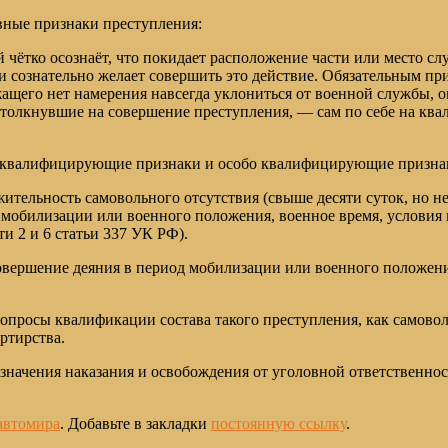
вные признаки преступления:
чётко осознаёт, что покидает расположение части или место сл
 и сознательно желает совершить это действие. Обязательным п
ужащего нет намерения навсегда уклониться от военной службы, 
олкнувшие на совершение преступления, — сам по себе на квал
ы квалифицирующие признаки и особо квалифицирующие призна
тельность самовольного отсутствия (свыше десяти суток, но не
 мобилизации или военного положения, военное время, условия
ти 2 и 6 статьи 337 УК РФ).
вершение деяния в период мобилизации или военного положения
опросы квалификации состава такого преступления, как самовол
ртирства.
значения наказания и освобождения от уголовной ответственнос
автомира
. Добавьте в закладки
постоянную ссылку
.