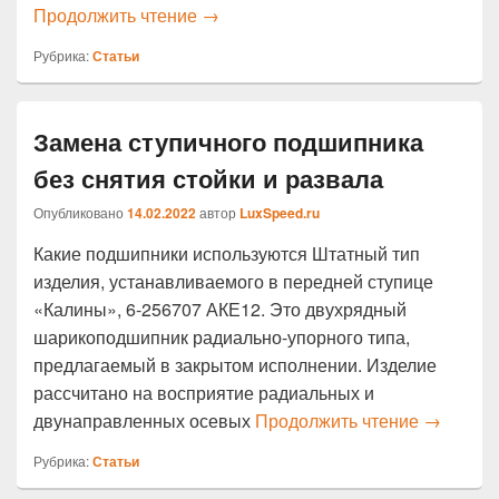
Как поменять подшипник на генера
Продолжить чтение
→
Рубрика:
Статьи
Замена ступичного подшипника
без снятия стойки и развала
Опубликовано
14.02.2022
автор
LuxSpeed.ru
Какие подшипники используются Штатный тип
изделия, устанавливаемого в передней ступице
«Калины», 6-256707 АКЕ12. Это двухрядный
шарикоподшипник радиально-упорного типа,
предлагаемый в закрытом исполнении. Изделие
рассчитано на восприятие радиальных и
Замена с
двунаправленных осевых
Продолжить чтение
→
Рубрика:
Статьи