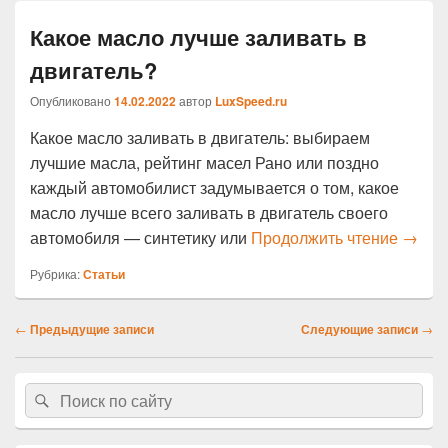
Какое масло лучше заливать в
двигатель?
Опубликовано
14.02.2022
автор
LuxSpeed.ru
Какое масло заливать в двигатель: выбираем
лучшие масла, рейтинг масел Рано или поздно
каждый автомобилист задумывается о том, какое
масло лучше всего заливать в двигатель своего
Какое
автомобиля — синтетику или
Продолжить чтение
→
Рубрика:
Статьи
Навигация
←
Предыдущие записи
Следующие записи
→
по
записям
Область
Найти:
Поиск
основной
боковой
панели