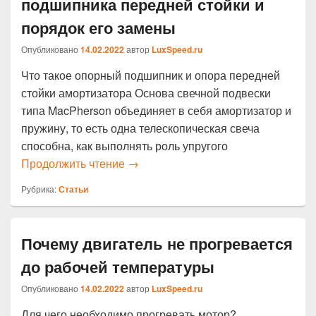
подшипника передней стойки и
порядок его замены
Опубликовано
14.02.2022
автор
LuxSpeed.ru
Что такое опорный подшипник и опора передней
стойки амортизатора Основа свечной подвески
типа MacPherson объединяет в себя амортизатор и
пружину, то есть одна телескопическая свеча
способна, как выполнять роль упругого
Признаки неисправности опорного 
Продолжить чтение
→
Рубрика:
Статьи
Почему двигатель не прогревается
до рабочей температуры
Опубликовано
14.02.2022
автор
LuxSpeed.ru
Для чего необходимо прогревать мотор?