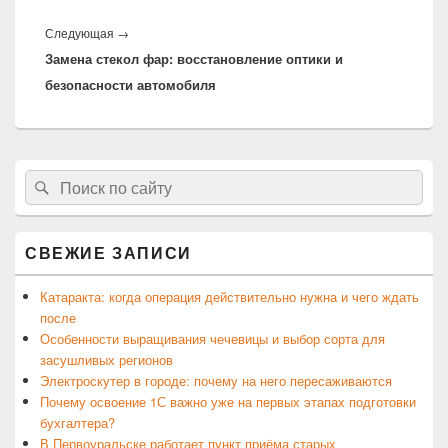
Следующая
Следующая
→
Замена стекол фар: восстановление оптики и
запись:
безопасности автомобиля
Область
Найти:
Поиск
основной
боковой
панели
СВЕЖИЕ ЗАПИСИ
Катаракта: когда операция действительно нужна и чего ждать
после
Особенности выращивания чечевицы и выбор сорта для
засушливых регионов
Электроскутер в городе: почему на него пересаживаются
Почему освоение 1С важно уже на первых этапах подготовки
бухгалтера?
В Первоуральске работает пункт приёма старых