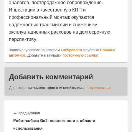
аналогов, постпродажное сопровождение.
Инвестиции в качественную КПП и
профессиональный монтаж окупаются
надёжностью трансмиссии и снижением
эксплуатационных расходов на долгосрочную
перспективу.
Запись опубликована автором
LuxSpeed.ru
в рубрике
Новинки
автомира
. Добавьте в закладки
постоянную ссылку
.
Добавить комментарий
Для отправки комментария вам необходимо
авторизоваться
.
Навигация
по
Предыдущая
←
Предыдущая
записям
Робот-собака Go2: возможности и области
запись:
использования