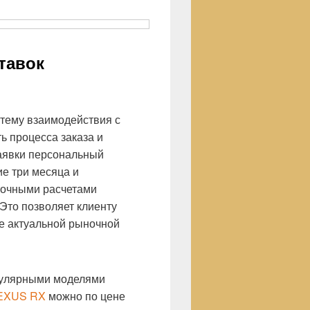
тавок
стему взаимодействия с
ь процесса заказа и
аявки персональный
е три месяца и
точными расчетами
 Это позволяет клиенту
е актуальной рыночной
пулярными моделями
EXUS RX
можно по цене