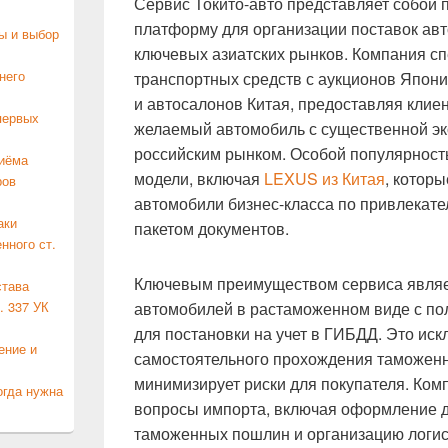
Сервис Токито-авто представляет собой
платформу для организации поставок авт
ы и выбор
ключевых азиатских рынков. Компания с
него
транспортных средств с аукционов Япони
и автосалонов Китая, предоставляя клие
первых
желаемый автомобиль с существенной эк
российским рынком. Особой популярнос
риёма
модели, включая
LEXUS из Китая
, котор
ров
автомобили бизнес-класса по привлекате
аки
пакетом документов.
нного ст.
Ключевым преимуществом сервиса являе
става
. 337 УК
автомобилей в растаможенном виде с по
для постановки на учет в ГИБДД. Это ис
ение и
самостоятельного прохождения таможен
минимизирует риски для покупателя. Комп
огда нужна
вопросы импорта, включая оформление д
таможенных пошлин и организацию логист