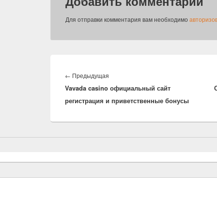
Добавить комментарий
Для отправки комментария вам необходимо
авторизо
Навигация
по
Предыдущая
←
Предыдущая
записям
Vavada casino официальный сайт
запись:
регистрация и приветственные бонусы