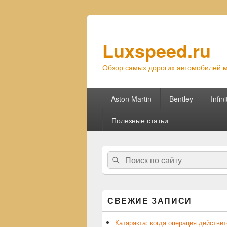
Luxspeed.ru
Обзор самых дорогих автомобилей м
Основное
Aston Martin
Bentley
Infini
меню
Полезные статьи
Область
Найти:
Поиск
основной
боковой
панели
СВЕЖИЕ ЗАПИСИ
Катаракта: когда операция действи