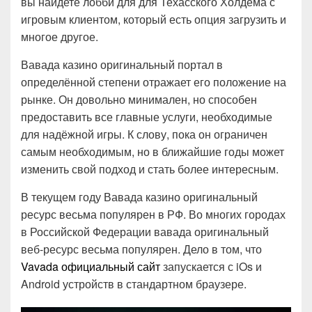
вы найдете лобби для для Техасского Холдема с
игровым клиентом, который есть опция загрузить и
многое другое.
Вавада казино оригинальный портал в
определённой степени отражает его положение на
рынке. Он довольно минимален, но способен
предоставить все главные услуги, необходимые
для надёжной игры. К слову, пока он ограничен
самым необходимым, но в ближайшие годы может
изменить свой подход и стать более интересным.
В текущем году Вавада казино оригинальный
ресурс весьма популярен в РФ. Во многих городах
в Российской Федерации вавада оригинальный
веб-ресурс весьма популярен. Дело в том, что
Vavada официальный сайт
запускается с iOs и
Android устройств в стандартном браузере.