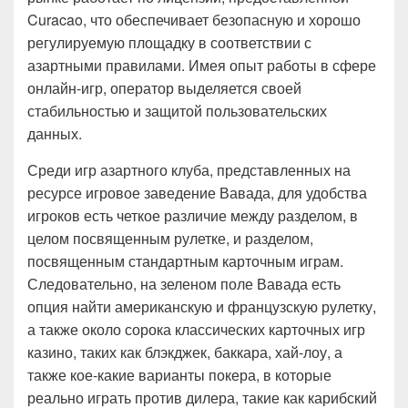
Curacao, что обеспечивает безопасную и хорошо
регулируемую площадку в соответствии с
азартными правилами. Имея опыт работы в сфере
онлайн-игр, оператор выделяется своей
стабильностью и защитой пользовательских
данных.
Среди игр азартного клуба, представленных на
ресурсе игровое заведение Вавада, для удобства
игроков есть четкое различие между разделом, в
целом посвященным рулетке, и разделом,
посвященным стандартным карточным играм.
Следовательно, на зеленом поле Вавада есть
опция найти американскую и французскую рулетку,
а также около сорока классических карточных игр
казино, таких как блэкджек, баккара, хай-лоу, а
также кое-какие варианты покера, в которые
реально играть против дилера, такие как карибский