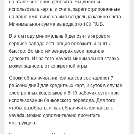
на этапе внесения депозита. Вы должны
использовать карты и счета, зарегистрированные
на ваше имя, либо на имя владельца казино счета.
Минимальная сумма вывода это 100 RUB.
В этом году минимальный депозит в игровом
сервисе вавада есть опция положить и снять
быстро. Во многих вендерах свои правила
депозита. Из-за того Vavada минимальная ставка
может зависеть от конкретной игры.
Сроки обналичивания финансов составляют 7
рабочих дней для кредитных карт, 2 суток в случае
электронных кошельков и 8-10 рабочих суток при
использовании банковского перевода. Для того,
чтобы разобраться, как обналичить финансы с
vavada, можно дополнительно прочитать
инструкцию.