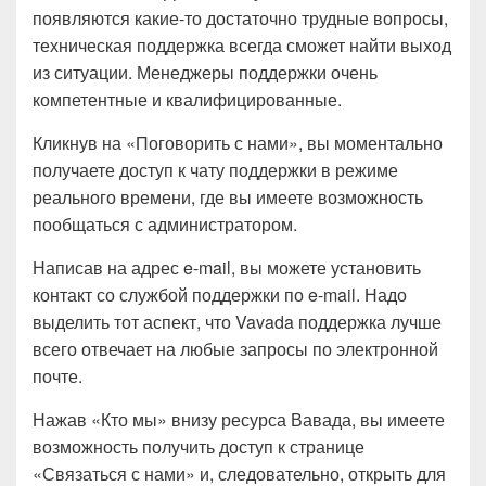
появляются какие-то достаточно трудные вопросы,
техническая поддержка всегда сможет найти выход
из ситуации. Менеджеры поддержки очень
компетентные и квалифицированные.
Кликнув на «Поговорить с нами», вы моментально
получаете доступ к чату поддержки в режиме
реального времени, где вы имеете возможность
пообщаться с администратором.
Написав на адрес e-mail, вы можете установить
контакт со службой поддержки по e-mail. Надо
выделить тот аспект, что Vavada поддержка лучше
всего отвечает на любые запросы по электронной
почте.
Нажав «Кто мы» внизу ресурса Вавада, вы имеете
возможность получить доступ к странице
«Связаться с нами» и, следовательно, открыть для