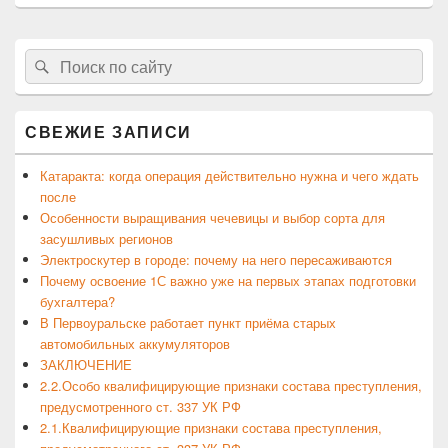
Область
Найти:
Поиск
основной
боковой
панели
СВЕЖИЕ ЗАПИСИ
Катаракта: когда операция действительно нужна и чего ждать
после
Особенности выращивания чечевицы и выбор сорта для
засушливых регионов
Электроскутер в городе: почему на него пересаживаются
Почему освоение 1С важно уже на первых этапах подготовки
бухгалтера?
В Первоуральске работает пункт приёма старых
автомобильных аккумуляторов
ЗАКЛЮЧЕНИЕ
2.2.Особо квалифицирующие признаки состава преступления,
предусмотренного ст. 337 УК РФ
2.1.Квалифицирующие признаки состава преступления,