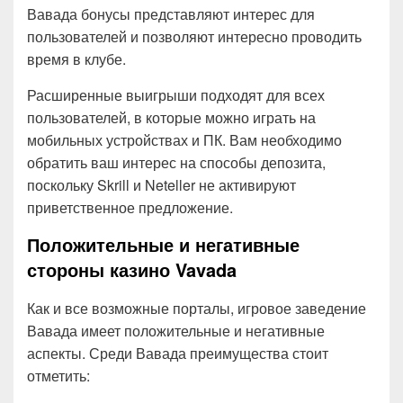
Вавада бонусы представляют интерес для
пользователей и позволяют интересно проводить
время в клубе.
Расширенные выигрыши подходят для всех
пользователей, в которые можно играть на
мобильных устройствах и ПК. Вам необходимо
обратить ваш интерес на способы депозита,
поскольку Skrill и Neteller не активируют
приветственное предложение.
Положительные и негативные
стороны казино Vavada
Как и все возможные порталы, игровое заведение
Вавада имеет положительные и негативные
аспекты. Среди Вавада преимущества стоит
отметить: