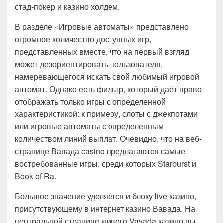
стад-покер и казино холдем.
В разделе «Игровые автоматы» представлено
огромное количество доступных игр,
представленных вместе, что на первый взгляд
может дезориентировать пользователя,
намеревающегося искать свой любимый игровой
автомат. Однако есть фильтр, который даёт право
отображать только игры с определенной
характеристикой: к примеру, слоты с джекпотами
или игровые автоматы с определенным
количеством линий выплат. Очевидно, что на веб-
странице Вавада casino предлагаются самые
востребованные игры, среди которых Starburst и
Book of Ra.
Большое значение уделяется и блоку live казино,
присутствующему в интернет казино Вавада. На
центральной странице живого Vavada казино вы