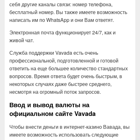
себя другие каналы связи: номер телефона,
бесплатный номер. Вы также имеете возможность
написать им по WhatsApp и они Вам ответят.
Электронная почта функционирует 24/7, как и
живой чат.
Служба поддержки Vavada есть очень
профессиональной, подготовленной и готовой
ответить на еще большее количество стандартных
вопросов. Время ответа будет очень быстрым, в
некоторых случаях даже быстрее среднего,
несмотря на огромный поток запросов.
Ввод и вывод валюты на
официальном сайте Vavada
Чтобы внести деньги в интернет-казино Вавада, вы
имеете возможность использовать следующие