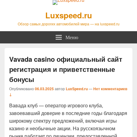
Luxspeed.ru
Обзор самых дорогих автомобилей мира — на luxspeed.ru
Меню
Vavada casino официальный сайт
регистрация и приветственные
бонусы
Опубликовано
06.03.2025
автор
LuxSpeed.ru
—
Нет комментариев
↓
Вавада клуб — оператор игрового клуба,
завоевавший доверие в последние годы благодаря
широкому спектру предложений, включая игры
казино и необычные акции. На русскоязычном
рынке работает по лицензии, предоставленной