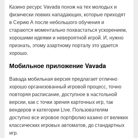
Казино ресурс Vavada похож на тех молодых и
физически ловких нападающих, которые приходят
в Серию А после небольшого обучения и
стараются моментально похвастаться ускорением,
хорошими идеями и невероятной игрой. И, нужно
признать, этому азартному порталу это удается
хорошо.
Мобильное приложение Vavada
Вавада мобильная версия предлагает отлично
хорошо организованный игровой процесс, точно
повторяя расписание, доступное в настольной
версии, как с точки зрения карточных игр, так
вендеров и категории Live. Пользователям
доступно все игровое портфолио казино от великих
классических игровых автоматов, до стандартных
игр.